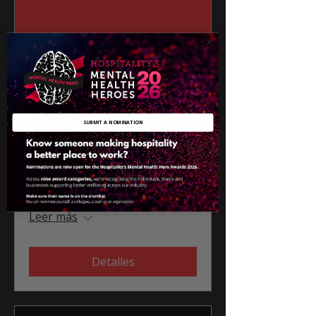
SUBMIT A NOMINATION
Bristol - Intro to mental
health
lun, 27 ene
Leer más
Detalles