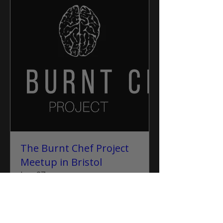
The Burnt Chef Project
Meetup in Bristol
lun, 27 ene
Leer más